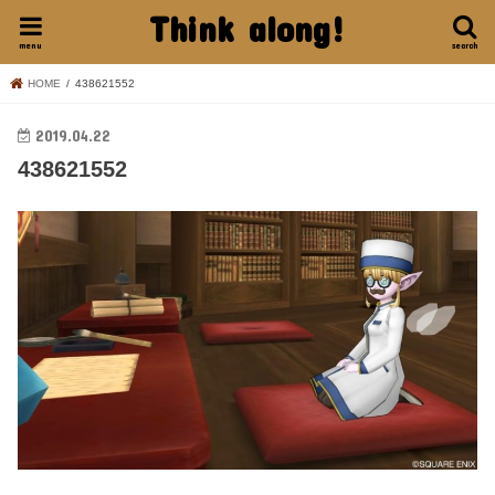
Think along!
menu
search
HOME
438621552
2019.04.22
438621552