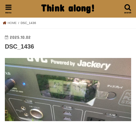
Think along!
menu
search
HOME
DSC_1436
2025.10.02
DSC_1436