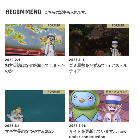
RECOMMEND
こちらの記事も人気です。
FORMER
FORMER
2020.2.9
2025.11.1
相方日誌はなぜ絶滅してしまった
ゴミ屋敷をたずねて in アストル
のか
ティア
FORMER
時事・きょうよう
2025.8.11
2026.7.26
マキ学長のなつやすみ2025
サイトを更新しています… now
under construction