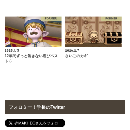
FORMER
FORMER
2025.1.13
2026.2.7
12年間ずっと飽きない遊びベス
さいごのカギ
ト３
フォロミー！学長のTwitter