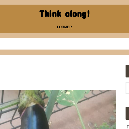
Think along!
FORMER