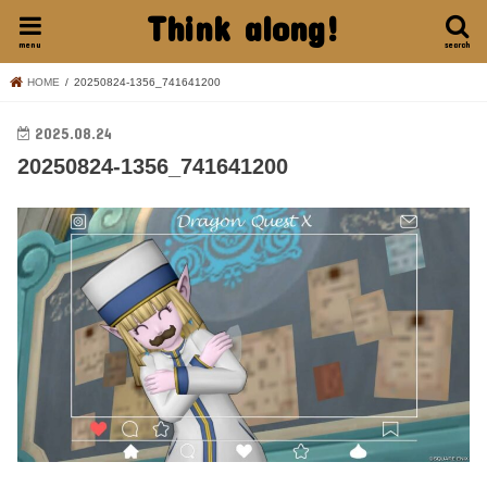
Think along!
menu
search
HOME
20250824-1356_741641200
2025.08.24
20250824-1356_741641200