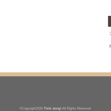
©Copyright2026
Think along!
.All Rights Reserved.