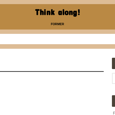
Think along!
FORMER